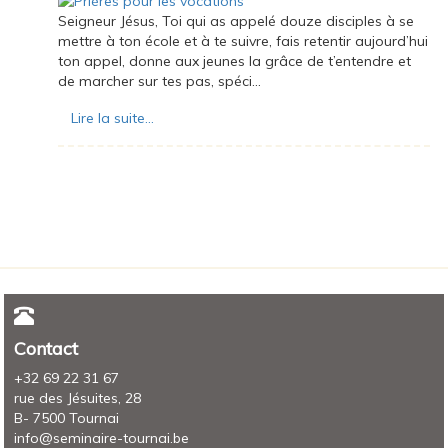
Seigneur Jésus, Toi qui as appelé douze disciples à se
mettre à ton école et à te suivre, fais retentir aujourd’hui
ton appel, donne aux jeunes la grâce de t’entendre et
de marcher sur tes pas, spéci...
Lire la suite...
Contact
+32 69 22 31 67
rue des Jésuites, 28
B- 7500 Tournai
info@seminaire-tournai.be