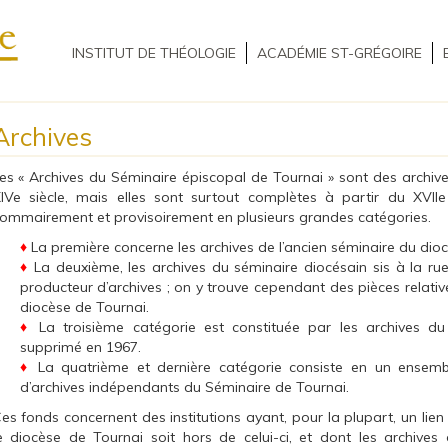
INSTITUT DE THÉOLOGIE
ACADÉMIE ST-GRÉGOIRE
Archives
es « Archives du Séminaire épiscopal de Tournai » sont des archive
IVe siècle, mais elles sont surtout complètes à partir du XVIIe
ommairement et provisoirement en plusieurs grandes catégories.
♦
La première concerne les archives de l’ancien séminaire du diocè
♦
La deuxième, les archives du séminaire diocésain sis à la ru
producteur d’archives ; on y trouve cependant des pièces relativ
diocèse de Tournai.
♦
La troisième catégorie est constituée par les archives du
supprimé en 1967.
♦
La quatrième et dernière catégorie consiste en un ensem
d’archives indépendants du Séminaire de Tournai.
es fonds concernent des institutions ayant, pour la plupart, un lien é
e diocèse de Tournai soit hors de celui-ci, et dont les archive