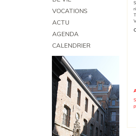
S
r
VOCATIONS
T
V
ACTU
C
AGENDA
CALENDRIER
A
S
p