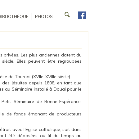
BIBLIOTHÈQUE
PHOTOS
s privées. Les plus anciennes datent du
 siècle. Elles peuvent être regroupées
se de Tournai (XVIIe-XVIIIe siècle)
e des Jésuites depuis 1808, en tant que
es au Séminaire installé à Douai pour le
 Petit Séminaire de Bonne-Espérance,
ble de fonds émanant de producteurs
troit avec l’Église catholique, soit dans
s ont été déposées au fil du temps au