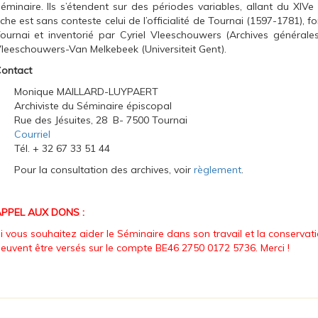
éminaire. Ils s’étendent sur des périodes variables, allant du XIVe
iche est sans conteste celui de l’officialité de Tournai (1597-1781), 
ournai et inventorié par Cyriel Vleeschouwers (Archives général
leeschouwers-Van Melkebeek (Universiteit Gent).
ontact
Monique MAILLARD-LUYPAERT
Archiviste du Séminaire épiscopal
Rue des Jésuites, 28 B- 7500 Tournai
Courriel
Tél. + 32 67 33 51 44
Pour la consultation des archives, voir
règlement
.
PPEL AUX DONS :
i vous souhaitez aider le Séminaire dans son travail et la conserva
euvent être versés sur le compte
BE46 2750 0172 5736
. Merci !