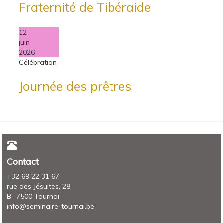
Fraternité de Tibéraide
12
juin
2026
Célébration
Journée des prêtres
Contact
+32 69 22 31 67
rue des Jésuites, 28
B- 7500 Tournai
info@seminaire-tournai.be