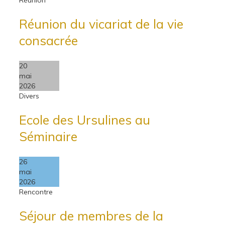
Réunion du vicariat de la vie
consacrée
20
mai
2026
Divers
Ecole des Ursulines au
Séminaire
26
mai
2026
Rencontre
Séjour de membres de la