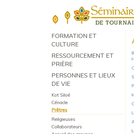
FORMATION ET
CULTURE
B
RESSOURCEMENT ET
H
PRIÈRE
C
PERSONNES ET LIEUX
S
DE VIE
P
Kot Siloé
I
Cénacle
C
Prêtres
L
Religieuses
A
Collaborateurs
L