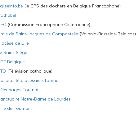
gliseInfo.be
(le GPS des clochers en Belgique Francophone)
athobel
CFC
(Commission Francophone Cistercienne)
mis de Saint-Jacques de Compostelle
(Valonia-Bruselas-Belgicas)
iocèse de Lille
e Saint-Siège
CF Belgique
KTO
(Télévision catholique)
ospitalité diocésaine Tournai
èlerinages Tournai
anctuaire Notre-Dame de Lourdes
ille de Tournai