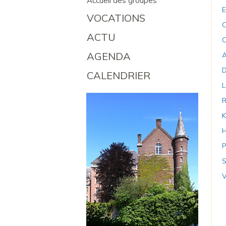
Accueil des groupes
E
VOCATIONS
C
ACTU
AGENDA
A
D
CALENDRIER
L
R
H
P
S
V