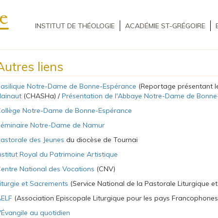
INSTITUT DE THÉOLOGIE
ACADÉMIE ST-GRÉGOIRE
Autres liens
asilique Notre-Dame de Bonne-Espérance
(Reportage présentant 
ainaut
(CHASHa) /
Présentation de l'Abbaye Notre-Dame de Bonne
ollège Notre-Dame de Bonne-Espérance
éminaire Notre-Dame de Namur
astorale des Jeunes
du diocèse de Tournai
nstitut Royal du Patrimoine Artistique
entre National des Vocations
(CNV)
iturgie et Sacrements
(Service National de la Pastorale Liturgique e
ELF
(Association Episcopale Liturgique pour les pays Francophone
'Évangile au quotidien