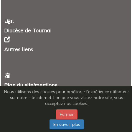
Diocèse de Tournai
Autres liens
Plan du site/mentions
Nous utilisons des cookies pour améliorer l'expérience utilisateur
Plan
sur notre site internet. Lorsque vous visitez notre site, vous
Mentions légales - RGPD
acceptez nos cookies.
Fermer
En savoir plus