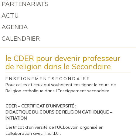
PARTENARIATS
ACTU
AGENDA
CALENDRIER
le CDER pour devenir professeur
de religion dans le Secondaire
E N S E I G N E M E N T S E C O N D A I R E
Pour celles et ceux qui souhaitent enseigner le cours de
Religion catholique dans l’Enseignement secondaire
CDER – CERTIFICAT D’UNIVERSITÉ :
DIDACTIQUE DU COURS DE RELIGION CATHOLIQUE –
INITIATION
Certificat d’université de l’UCLouvain organisé en
collaboration avec l’I.S.T.D.T.